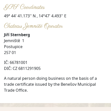
GPS Coordinates
49° 44' 41.173'' N , 14°47' 4.493'' E
Chateau Jemniště Operator
Jiří Sternberg
Jemniště 1
Postupice
257 01
IČ: 66781001
DIČ: CZ 6811291905
A natural person doing business on the basis of a
trade certificate issued by the Benešov Municipal
Trade Office.