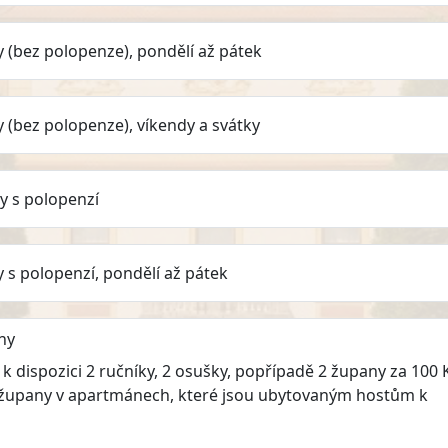
y (bez polopenze), pondělí až pátek
y (bez polopenze), víkendy a svátky
by s polopenzí
y s polopenzí, pondělí až pátek
iny
 dispozici 2 ručníky, 2 osušky, popřípadě 2 župany za 100 K
e župany v apartmánech, které jsou ubytovaným hostům k