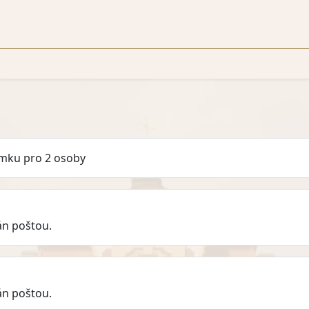
mku pro 2 osoby
án poštou.
án poštou.