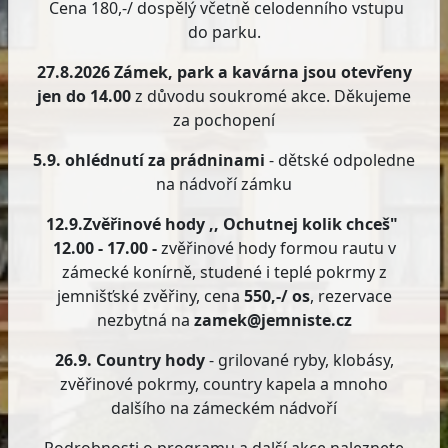
Cena 180,-/ dospělý včetně celodenního vstupu
do parku.
27.8.2026 Zámek, park a kavárna jsou otevřeny
jen do 14.00
z důvodu soukromé akce. Děkujeme
za pochopení
5.9. ohlédnutí za prádninami
- dětské odpoledne
na nádvoří zámku
12.9.Zvěřinové hody ,, Ochutnej kolik chceš"
12.00 - 17.00 -
zvěřinové hody formou rautu v
zámecké konírně, studené i teplé pokrmy z
jemnišťské zvěřiny, cena
550,-/ os
, rezervace
nezbytná na
zamek@jemniste.cz
26.9. Country hody
- grilované ryby, klobásy,
zvěřinové pokrmy, country kapela a mnoho
dalšího na zámeckém nádvoří
Podrobnosti o programu a další akce naleznete